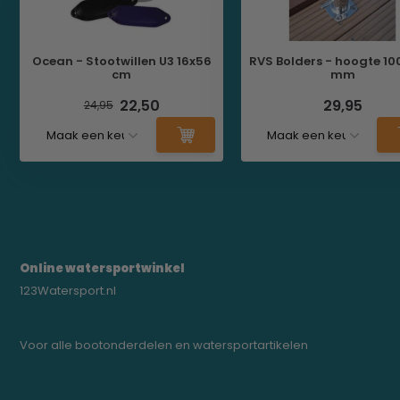
Ocean - Stootwillen U3 16x56
RVS Bolders - hoogte 100
cm
mm
22,50
29,95
24,95
Online watersportwinkel
123Watersport.nl
Voor alle bootonderdelen en watersportartikelen
0523-208000