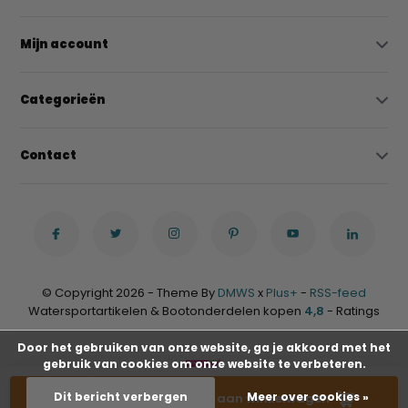
Mijn account
Categorieën
Contact
© Copyright 2026 - Theme By
DMWS
x
Plus+
-
RSS-feed
Watersportartikelen & Bootonderdelen kopen
4,8
- Ratings
Door het gebruiken van onze website, ga je akkoord met het
gebruik van cookies om onze website te verbeteren.
-
+
Dit bericht verbergen
Meer over cookies »
Toevoegen aan winkelwagen