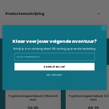
Productomschrijving
Delen
Klaar voor jouw volgende avontuur?
WAT VIND JE HIERVAN?
Schrijf je in en ontvang direct 10% korting op je eerste bestelling.
Misschien vind je deze producten ook leuk:
Email
SCHRIJF MIJ IN!
NEE, BEDANKT
Topline inspectieluik 315x440
Topline inspectieluik 2
mm
mm
59,95
69,25