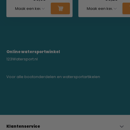
Online watersportwinkel
123Watersport.nl
Voor alle bootonderdelen en watersportartikelen
0523-208000
bregtrading@gmail.com
Klantenservice