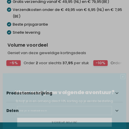
Gratis verzending vanaf € 49,95 (NL) en € 79,95(BE)
Verzendkosten onder de € 49,95 van € 6,95 (NL) en € 7,95
(BE)
Beste prijsgarantie
Snelle levering
Volume voordeel
Geniet van deze geweldige kortingsdeals
-5%
Order
2
voor slechts
37,95
per stuk
-10%
Order
4
v
Klaar voor jouw volgende avontuur?
Productomschrijving
Schrijf je in en ontvang direct 10% korting op je eerste bestelling.
Email
Delen
SCHRIJF MIJ IN!
NEE, BEDANKT