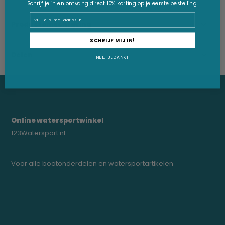
Schrijf je in en ontvang direct 10% korting op je eerste bestelling.
Email
Productomschrijving
SCHRIJF MIJ IN!
Delen
NEE, BEDANKT
Online watersportwinkel
123Watersport.nl
Voor alle bootonderdelen en watersportartikelen
0523-208000
bregtrading@gmail.com