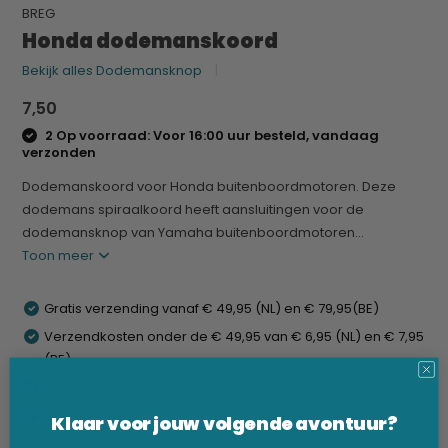
BREG
Honda dodemanskoord
Bekijk alles Dodemansknop
7,50
2 Op voorraad: Voor 16:00 uur besteld, vandaag
verzonden
Dodemanskoord voor Honda buitenboordmotoren. Deze
dodemans spiraalkoord heeft aansluitingen voor de
dodemansknop van Yamaha buitenboordmotoren...
Toon meer
Gratis verzending vanaf € 49,95 (NL) en € 79,95(BE)
Verzendkosten onder de € 49,95 van € 6,95 (NL) en € 7,95
(BE)
Beste prijsgarantie
Snelle levering
Klaar voor jouw volgende avontuur?