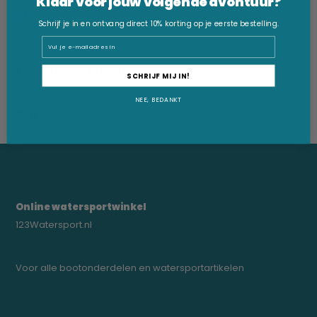
Klaar voor jouw volgende avontuur?
Snelle levering
Schrijf je in en ontvang direct 10% korting op je eerste bestelling.
Email
Productomschrijving
SCHRIJF MIJ IN!
NEE, BEDANKT
Delen
Online watersportwinkel
123Watersport.nl
Voor alle bootonderdelen en watersportartikelen
0523-208000