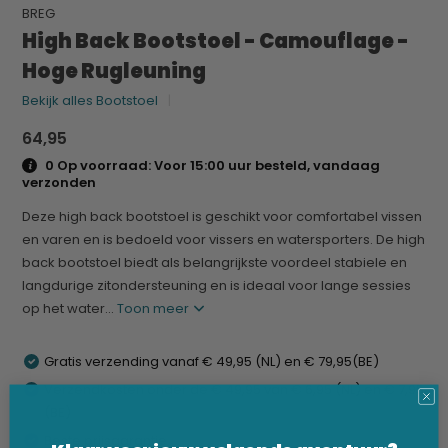
BREG
High Back Bootstoel - Camouflage -
Hoge Rugleuning
Bekijk alles Bootstoel
64,95
0 Op voorraad: Voor 15:00 uur besteld, vandaag
verzonden
Deze high back bootstoel is geschikt voor comfortabel vissen
en varen en is bedoeld voor vissers en watersporters. De high
back bootstoel biedt als belangrijkste voordeel stabiele en
langdurige zitondersteuning en is ideaal voor lange sessies
op het water...
Toon meer
Gratis verzending vanaf € 49,95 (NL) en € 79,95(BE)
Verzendkosten onder de € 49,95 van € 6,95 (NL) en € 7,95
(BE)
Beste prijsgarantie