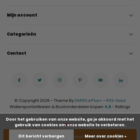
Mijn account
Categorieën
Contact
© Copyright 2026 - Theme By
DMWS
x
Plus+
-
RSS-feed
Watersportartikelen & Bootonderdelen kopen
4,8
- Ratings
Door het gebruiken van onze website, ga je akkoord met het
gebruik van cookies om onze website te verbeteren.
-
+
Dit bericht verbergen
Meer over cookies »
Toevoegen aan winkelwagen