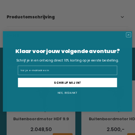
Productomschrijving
Delen
Klaar voor jouw volgende avontuur?
WAT VIND JE HIERVAN?
Schrijf je in en ontvang direct 10% korting op je eerste bestelling.
Misschien vind je deze producten ook leuk:
Email
SCHRIJF MIJ IN!
NEE, BEDANKT
Buitenboordmotor HDF 9.9
Buitenboordmotor HD
2.048,50
2.500,-