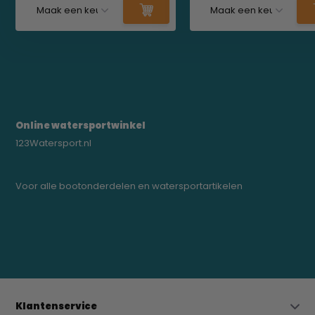
Online watersportwinkel
123Watersport.nl
Voor alle bootonderdelen en watersportartikelen
0523-208000
bregtrading@gmail.com
Klantenservice