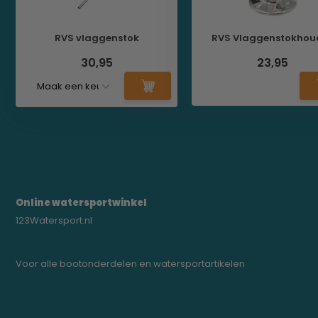
RVS vlaggenstok
RVS Vlaggenstokhou
30,95
23,95
Online watersportwinkel
123Watersport.nl
Voor alle bootonderdelen en watersportartikelen
0523-208000
bregtrading@gmail.com