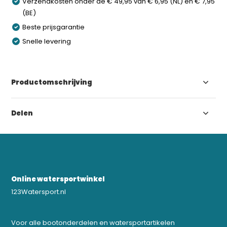
Verzendkosten onder de € 49,95 van € 6,95 (NL) en € 7,95
(BE)
Beste prijsgarantie
Snelle levering
Productomschrijving
Delen
Online watersportwinkel
123Watersport.nl
Voor alle bootonderdelen en watersportartikelen