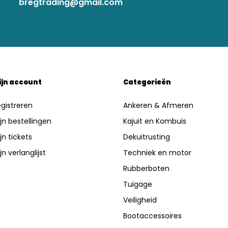
bregtrading@gmail.com
ijn account
Categorieën
gistreren
Ankeren & Afmeren
jn bestellingen
Kajuit en Kombuis
jn tickets
Dekuitrusting
jn verlanglijst
Techniek en motor
Rubberboten
Tuigage
Veiligheid
Bootaccessoires