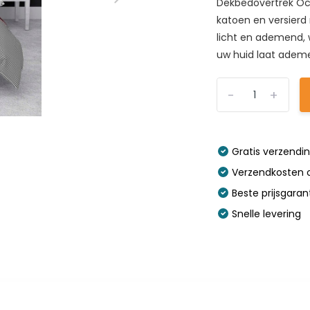
Dekbedovertrek Ocea
katoen en versierd
licht en ademend, 
uw huid laat ademe
-
+
Gratis verzendi
Verzendkosten o
Beste prijsgaran
Snelle levering