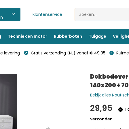
Klantenservice
ën
g
Techniek en motor
Rubberboten
Tuigage
Veiligh
e levering
Gratis verzending (NL) vanaf € 49,95
Ruime 
Dekbedovert
140x200 + 7
Bekijk alles Nautisch
29,95
1 
verzonden