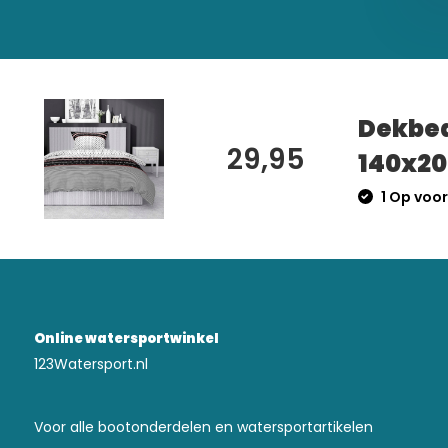
Dekbed
29,95
140x20
1 Op voor
Online watersportwinkel
123Watersport.nl
Voor alle bootonderdelen en watersportartikelen