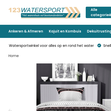
Alle
categorie
Ankeren & Afmeren
Kajuit en Kombuis
Dekuitrustin
Watersportwinkel voor alles op en rond het water
Snell
Home