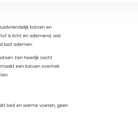
uidvriendelijk katoen en
tof is licht en ademend, wat
id laat ademen.
toen. Een heerlijk zacht
t maakt een katoen overtrek
ten.
aakt bed en warme voeten, geen