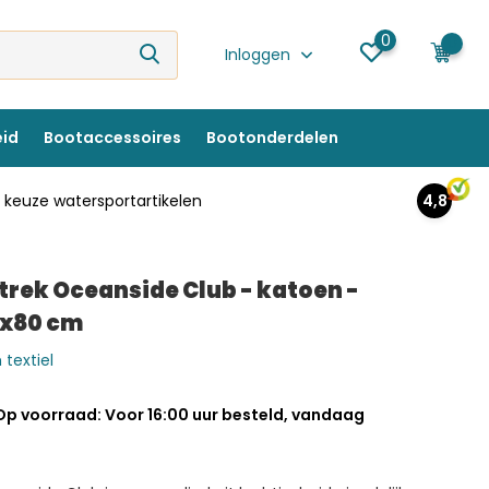
0
0
Inloggen
eid
Bootaccessoires
Bootonderdelen
keuze watersportartikelen
4,8
rek Oceanside Club - katoen -
0x80 cm
 textiel
Op voorraad: Voor 16:00 uur besteld, vandaag