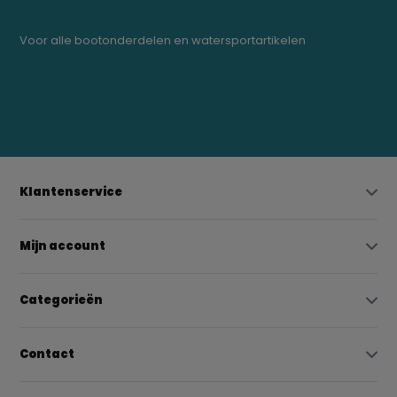
Voor alle bootonderdelen en watersportartikelen
0523-208000
bregtrading@gmail.com
Klantenservice
Mijn account
Categorieën
Contact