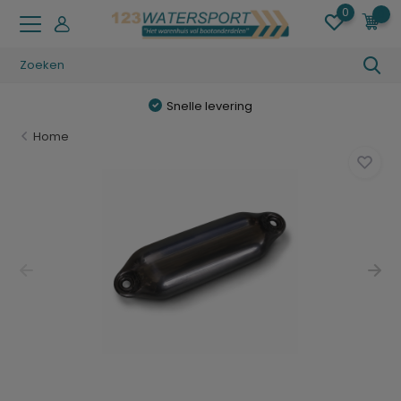
0
0
Gratis verzending (NL) vanaf € 49,95
Home