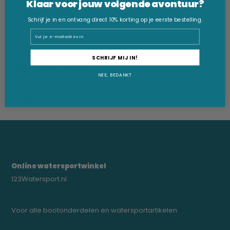
Klaar voor jouw volgende avontuur?
Beste prijsgarantie
Schrijf je in en ontvang direct 10% korting op je eerste bestelling.
Snelle levering
Email
SCHRIJF MIJ IN!
Productomschrijving
NEE, BEDANKT
Delen
Online watersportwinkel
123Watersport.nl
Voor alle bootonderdelen en watersportartikelen