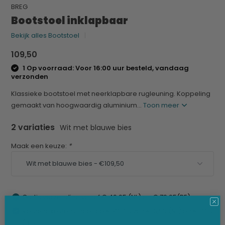
BREG
Bootstoel inklapbaar
Bekijk alles Bootstoel
109,50
1 Op voorraad: Voor 16:00 uur besteld, vandaag
verzonden
Klassieke bootstoel met neerklapbare rugleuning. Koppeling
gemaakt van hoogwaardig aluminium...
Toon meer
2 variaties
Wit met blauwe bies
Maak een keuze:
*
Gratis verzending vanaf € 49,95 (NL) en € 79,95(BE)
Verzendkosten onder de € 49,95 van € 6,95 (NL) en € 7,95
(BE)