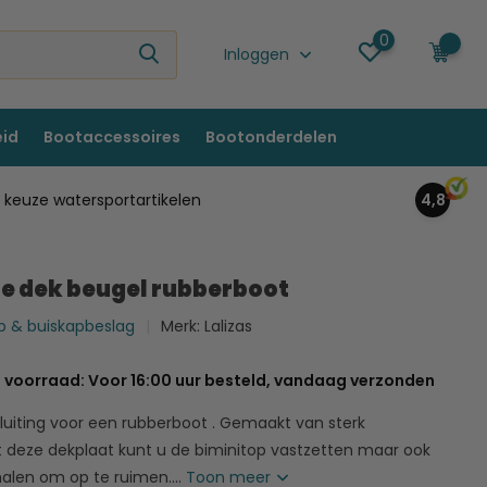
0
0
Inloggen
eid
Bootaccessoires
Bootonderdelen
keuze watersportartikelen
4,8
se dek beugel rubberboot
top & buiskapbeslag
Merk:
Lalizas
 voorraad: Voor 16:00 uur besteld, vandaag verzonden
luiting voor een rubberboot . Gemaakt van sterk
 deze dekplaat kunt u de biminitop vastzetten maar ook
halen om op te ruimen....
Toon meer