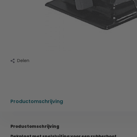
Delen
Productomschrijving
Productomschrijving
Dekplaat met snelsluiting voor een rubberboot