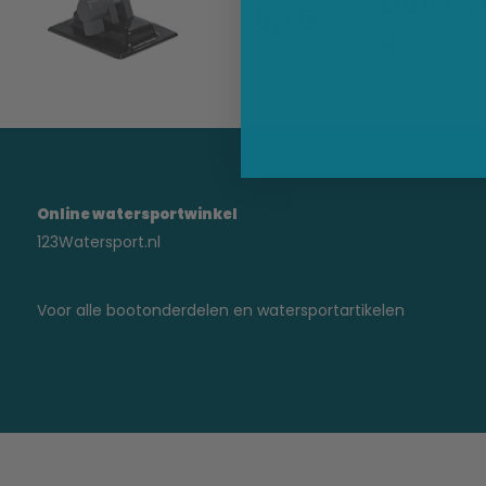
Quick r
6,75
2 Op voor
Online watersportwinkel
123Watersport.nl
Voor alle bootonderdelen en watersportartikelen