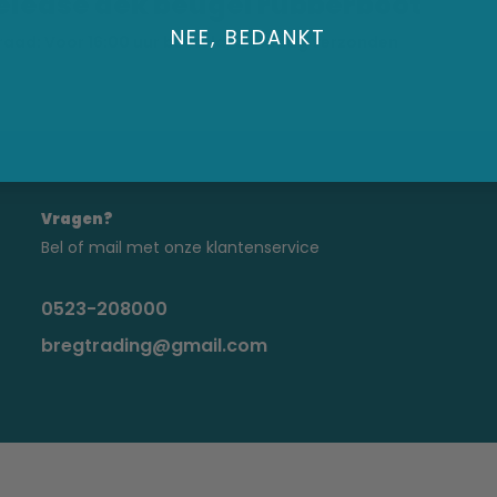
elease dek beugel rubberboot
NEE, BEDANKT
raad: Voor 16:00 uur besteld, vandaag verzonden
Vragen?
Bel of mail met onze klantenservice
0523-208000
bregtrading@gmail.com