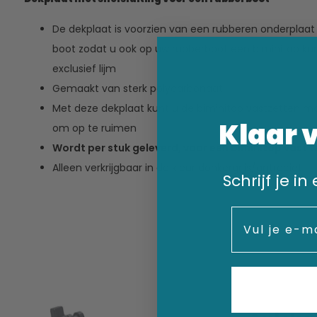
De dekplaat is voorzien van een rubberen onderplaat 
boot zodat u ook op uw rubberboot een biminitop kun
exclusief lijm
Gemaakt van sterk polycarbonaat
Met deze dekplaat kunt u de biminitop vastzetten ma
Klaar 
om op te ruimen
Wordt per stuk geleverd, voor een biminitop vast te
Alleen verkrijgbaar in de kleur donkergrijs/antraciet
Schrijf je i
Email