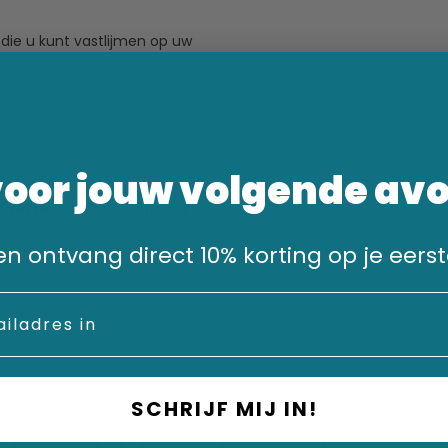
die u kunt vastlijmen op uw
t gebruiken. Wordt geleverd
ar ook makkelijk weer los halen
voor jouw volgende av
 zetten heeft u er 2 nodig
n en ontvang direct 10% korting op je eerst
SCHRIJF MIJ IN!