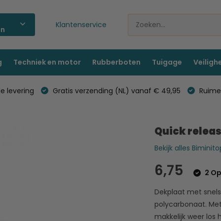
Klantenservice
ën
g
Techniek en motor
Rubberboten
Tuigage
Veiligh
e levering
Gratis verzending (NL) vanaf € 49,95
Ruime 
Quick relea
Bekijk alles Bimini
6,75
2 Op
Dekplaat met snels
polycarbonaat. Met
makkelijk weer los 