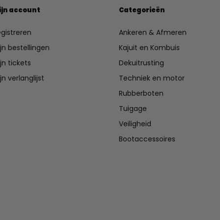
ijn account
Categorieën
gistreren
Ankeren & Afmeren
jn bestellingen
Kajuit en Kombuis
jn tickets
Dekuitrusting
jn verlanglijst
Techniek en motor
Rubberboten
Tuigage
Veiligheid
Bootaccessoires