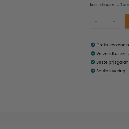
kunt draaien....
Too
-
+
Gratis verzendi
Verzendkosten o
Beste prijsgaran
Snelle levering