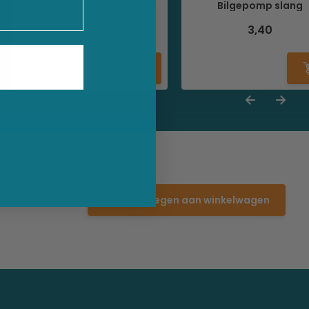
Vlotterschakelaar 12-24V
Bilgepomp slang
18,95
3,40
Toevoegen aan winkelwagen