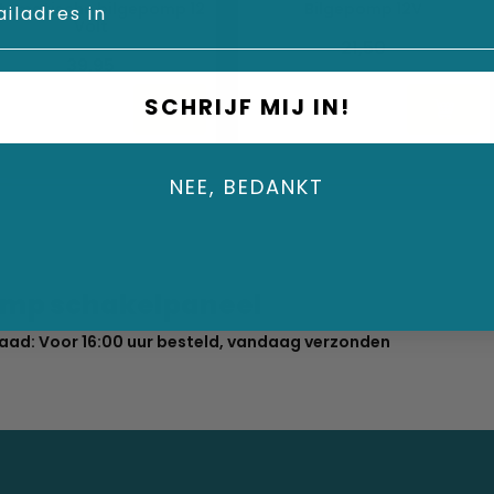
tomatische bilgepomp 12
Bilgepomp 12V
Volt
21,50
39,95
SCHRIJF MIJ IN!
NEE, BEDANKT
omp schakelpaneel
aad: Voor 16:00 uur besteld, vandaag verzonden