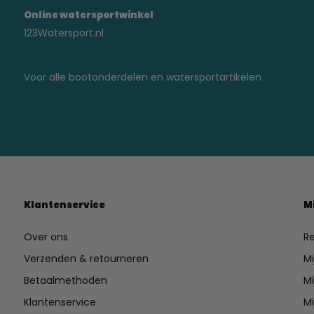
Online watersportwinkel
123Watersport.nl
Voor alle bootonderdelen en watersportartikelen
Klantenservice
M
Over ons
Re
Verzenden & retourneren
Mi
Betaalmethoden
Mi
Klantenservice
Mi