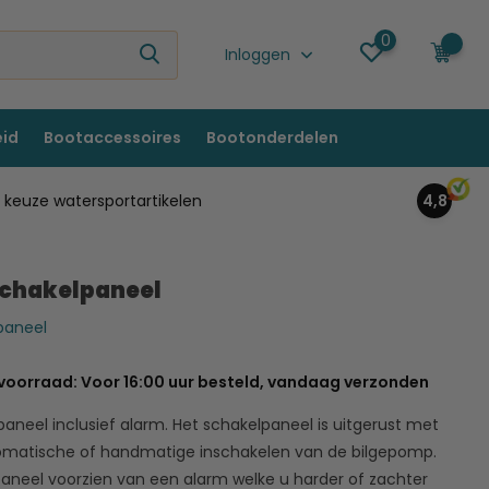
0
0
Inloggen
eid
Bootaccessoires
Bootonderdelen
keuze watersportartikelen
4,8
schakelpaneel
lpaneel
voorraad: Voor 16:00 uur besteld, vandaag verzonden
aneel inclusief alarm. Het schakelpaneel is uitgerust met
omatische of handmatige inschakelen van de bilgepomp.
paneel voorzien van een alarm welke u harder of zachter