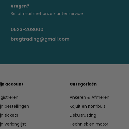
Vragen?
Bel of mail met onze klantenservice
0523-208000
bregtrading@gmail.com
ijn account
Categorieën
gistreren
Ankeren & Afmeren
jn bestellingen
Kajuit en Kombuis
jn tickets
Dekuitrusting
jn verlanglijst
Techniek en motor