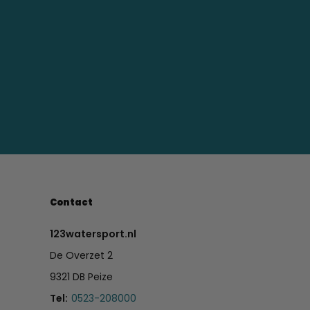
Contact
123watersport.nl
De Overzet 2
9321 DB Peize
Tel:
0523-208000