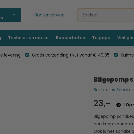
Klantenservice
ën
g
Techniek en motor
Rubberboten
Tuigage
Veiligh
e levering
Gratis verzending (NL) vanaf € 49,95
Ruime 
Bilgepomp 
Bekijk alles Schake
23,-
1 Op 
Bilgepomp schakelp
een knop voor aut
Ook is het schakel