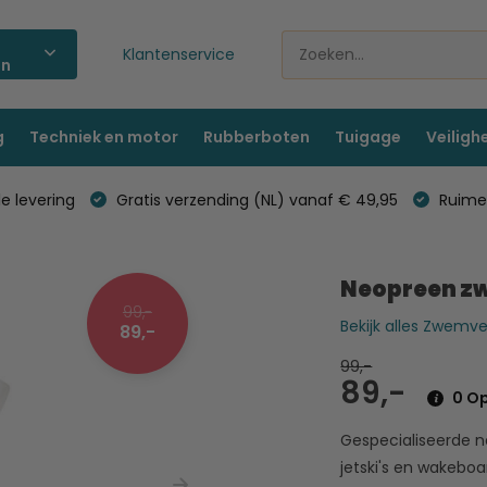
Klantenservice
ën
g
Techniek en motor
Rubberboten
Tuigage
Veiligh
e levering
Gratis verzending (NL) vanaf € 49,95
Ruime 
Neopreen zw
99,-
Bekijk alles Zwemv
89,-
99,-
89,-
0 Op
Gespecialiseerde n
jetski's en wakeboar