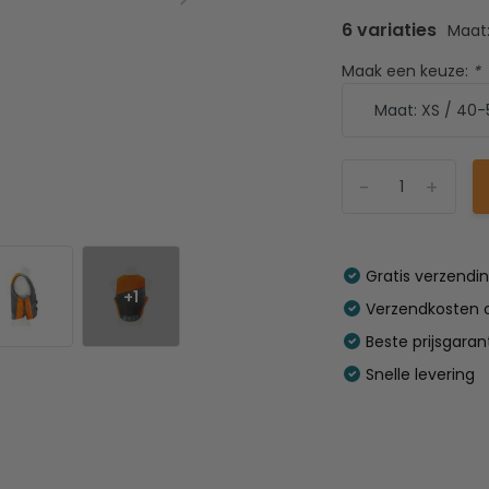
6 variaties
Maat:
Maak een keuze:
*
-
+
Gratis verzendi
+1
Verzendkosten o
Beste prijsgaran
Snelle levering