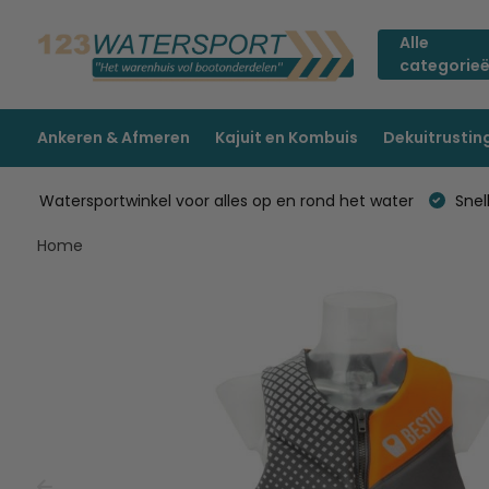
Alle
categorie
Ankeren & Afmeren
Kajuit en Kombuis
Dekuitrustin
Watersportwinkel voor alles op en rond het water
Snell
Home