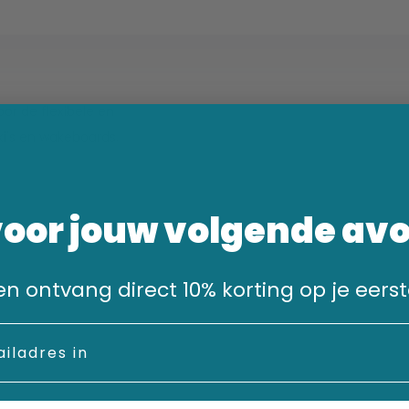
or de flexibele en
ki's en wakeboards.
voor jouw volgende av
n en ontvang direct 10% korting op je eerst