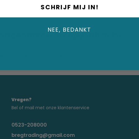
SCHRIJF MIJ IN!
NEE, BEDANKT
en zwemvest oranje/antraciet
-50 kg / Drijfvermogen 40N
aad: Levertijd: ca. 2 weken
Vragen?
Bel of mail met onze klantenservice
0523-208000
bregtrading@gmail.com