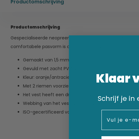
Productomschrijving
Productomschrijving
Gespecialiseerde neopreen drijfhulp van het merk Besto. Do
comfortabele pasvorm is deze ideaal geschikt voor op jets
Gemaakt van 1,5 mm comfortabele neopreen stof
Gevuld met zacht PVC schuim
Klaar 
Kleur: oranje/antraciet
Met 2 riemen voorzien van stevige nexus gespen
Het vest heeft een drainagesysteem
Schrijf je i
Webbing van het vest is weggewerkt in de voering
ISO-gecertificeerd volgens ISO 12402-5
Email