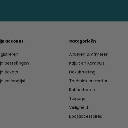
ijn account
Categorieën
gistreren
Ankeren & Afmeren
jn bestellingen
Kajuit en Kombuis
jn tickets
Dekuitrusting
jn verlanglijst
Techniek en motor
Rubberboten
Tuigage
Veiligheid
Bootaccessoires