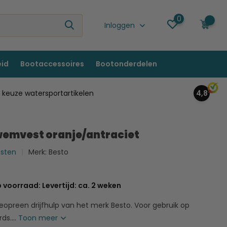
0
0
Inloggen
eid
Bootaccessoires
Bootonderdelen
keuze watersportartikelen
4,8
emvest oranje/antraciet
esten
Merk:
Besto
 voorraad: Levertijd: ca. 2 weken
eopreen drijfhulp van het merk Besto. Voor gebruik op
ds....
Toon meer