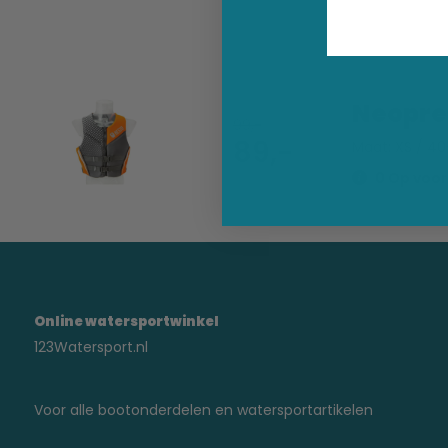
Neopre
99,-
89,-
Maat: XS / 40
0 Op voorr
Online watersportwinkel
123Watersport.nl
Voor alle bootonderdelen en watersportartikelen