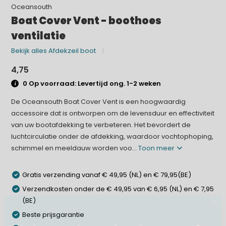
Oceansouth
Boat Cover Vent - boothoes
ventilatie
Bekijk alles Afdekzeil boot
4,75
0 Op voorraad: Levertijd ong. 1-2 weken
De Oceansouth Boat Cover Vent is een hoogwaardig
accessoire dat is ontworpen om de levensduur en effectiviteit
van uw bootafdekking te verbeteren. Het bevordert de
luchtcirculatie onder de afdekking, waardoor vochtophoping,
schimmel en meeldauw worden voo...
Toon meer
Gratis verzending vanaf € 49,95 (NL) en € 79,95(BE)
Verzendkosten onder de € 49,95 van € 6,95 (NL) en € 7,95
(BE)
Beste prijsgarantie
Klaar voor jouw volgende avontuur?