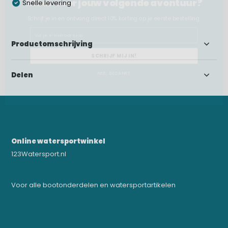
Snelle levering
Schrijf je in en ontvang direct 10% korting op je eerste bestelling.
Email
Productomschrijving
SCHRIJF MIJ IN!
NEE, BEDANKT
Delen
Online watersportwinkel
123Watersport.nl
Voor alle bootonderdelen en watersportartikelen
0523-208000
bregtrading@gmail.com