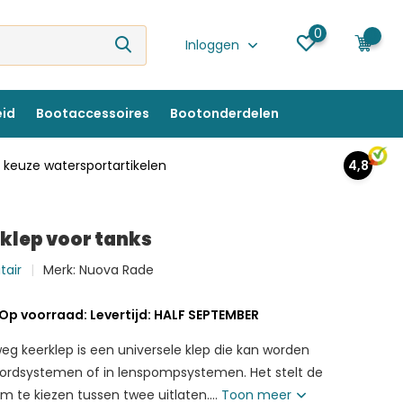
0
0
Inloggen
eid
Bootaccessoires
Bootonderdelen
keuze watersportartikelen
4,8
klep voor tanks
tair
Merk:
Nuova Rade
Op voorraad: Levertijd: HALF SEPTEMBER
g keerklep is een universele klep die kan worden
oordsystemen of in lenspompsystemen. Het stelt de
om te kiezen tussen twee uitlaten....
Toon meer