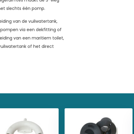
bilgeruimtes maakt de 3-weg
et slechts één pomp.
iding van de vuilwatertank,
gpompen via een dekfitting of
voor jouw volgende av
leiding van een maritiem toilet,
uilwatertank of het direct
n en ontvang direct 10% korting op je eerst
SCHRIJF MIJ IN!
NEE, BEDANKT