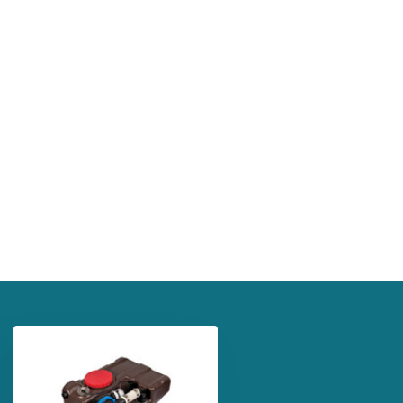
ontuur?
e bestelling.