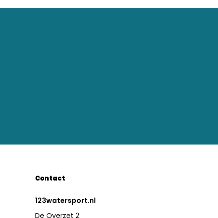
Contact
123watersport.nl
De Overzet 2