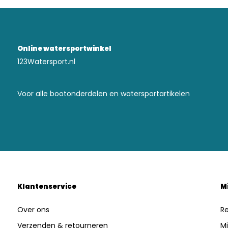
Online watersportwinkel
123Watersport.nl
Voor alle bootonderdelen en watersportartikelen
Klantenservice
M
Over ons
Re
Verzenden & retourneren
Mi