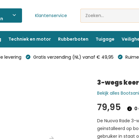
Klantenservice
ën
g
Techniek en motor
Rubberboten
Tuigage
Veiligh
e levering
Gratis verzending (NL) vanaf € 49,95
Ruime 
3-wegs keer
Bekijk alles Bootsani
79,95
0 
De Nuova Rade 3-we
geïnstalleerd op b
gebruiker in staat 