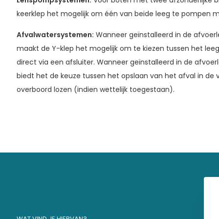
Lenspompsystemen:
Voor boten met twee afzonderlijke 
keerklep het mogelijk om één van beide leeg te pompen m
Afvalwatersystemen:
Wanneer geïnstalleerd in de afvoerle
maakt de Y-klep het mogelijk om te kiezen tussen het lee
Klaar 
direct via een afsluiter. Wanneer geïnstalleerd in de afvoer
biedt het de keuze tussen het opslaan van het afval in de v
overboord lozen (indien wettelijk toegestaan).
Schrijf je i
Email
WAT VIND JE HIERVAN?