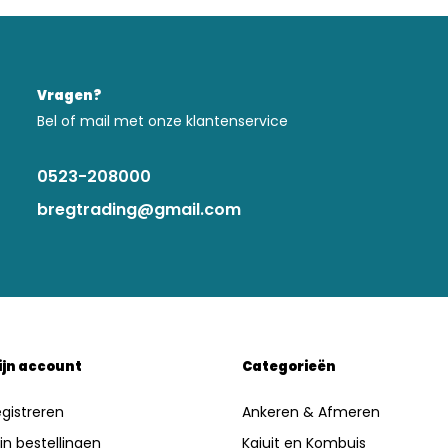
Vragen?
Bel of mail met onze klantenservice
0523-208000
bregtrading@gmail.com
ijn account
Categorieën
gistreren
Ankeren & Afmeren
jn bestellingen
Kajuit en Kombuis