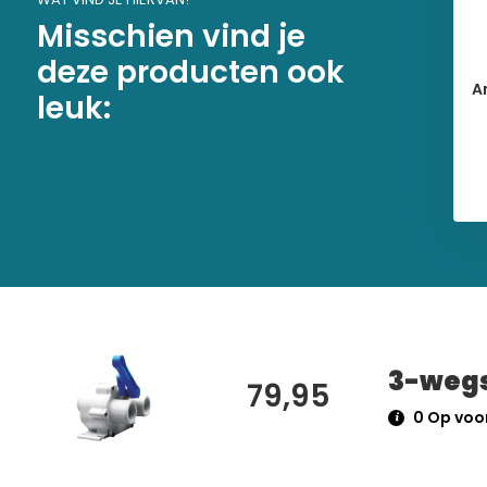
Misschien vind je
deze producten ook
A
leuk:
3-wegs
79,95
0 Op voor